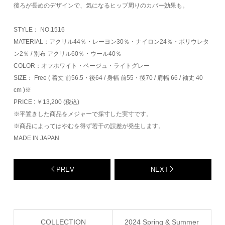
後ろが長めのデザインで、気になるヒップ周りのカバー効果も。
STYLE： NO.1516
MATERIAL：アクリル44％・レーヨン30％・ナイロン24％・ポリウレタ
ン2％ / 別布 アクリル60％・ウール40％
COLOR：オフホワイト・ベージュ・ライトグレー
SIZE： Free ( 着丈 前56.5・後64 / 身幅 前55・後70 / 肩幅 66 / 袖丈 40
cm )※
PRICE : ￥13,200 (税込)
※平置きした商品をメジャーで採寸した実寸です。
※商品によってはやむを得ず若干の誤差が発生します。
MADE IN JAPAN
PREV
NEXT
COLLECTION
2024 Spring & Summer