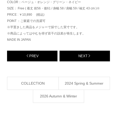
COLOR：ベージュ・オレンジ・グリーン・ネイビー
SIZE： Free ( 着丈 前56・後61 / 身幅 58 / 肩幅 59 / 袖丈 43 cm )※
PRICE : ￥10,890 (税込)
POINT ：ご家庭での洗濯可
※平置きした商品をメジャーで採寸した実寸です。
※商品によってはやむを得ず若干の誤差が発生します。
MADE IN JAPAN
PREV
NEXT
COLLECTION
2024 Spring & Summer
2026 Autumn & Winter