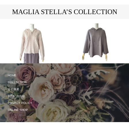
MAGLIA STELLA’S COLLECTION
2023 Autumn & Winter
HOME
2023 Autumn & Winter
COLLECTION
会社概要
お問い合わせ
PRIVACY POLICY
ONLINE SHOP