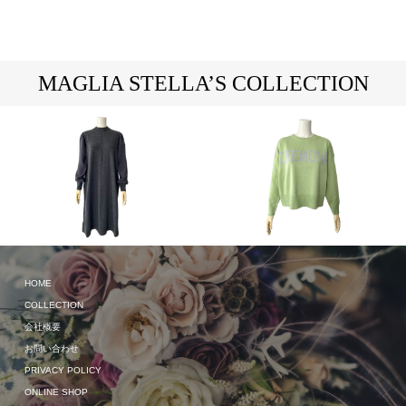
MAGLIA STELLA’S COLLECTION
2024 Spring & Summer
HOME
2023 Autumn & Winter
COLLECTION
会社概要
お問い合わせ
PRIVACY POLICY
ONLINE SHOP