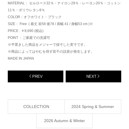
MATERIAL： セルロース32％・ナイロン29％・レーヨン20％・コットン
11％・ポリウレタン8％
COLOR：オフホワイト・ブラック
SIZE： Free ( 着丈 前58 後78 / 肩幅 41 / 身幅53 cm )※
PRICE : ￥8,690 (税込)
POINT ：ご家庭での洗濯可
※平置きした商品をメジャーで採寸した実寸です。
※商品によってはやむを得ず若干の誤差が発生します。
MADE IN JAPAN
PREV
NEXT
COLLECTION
2024 Spring & Summer
2026 Autumn & Winter