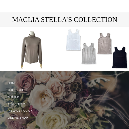
MAGLIA STELLA’S COLLECTION
2023 Autumn & Winter
2024 Spring & Summer
HOME
COLLECTION
会社概要
お問い合わせ
PRIVACY POLICY
ONLINE SHOP