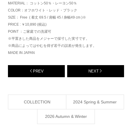
MATERIAL： コットン50％・レーヨン50％
COLOR：オフホワイト・レッド・ブラック
SIZE： Free ( 着丈 69.5 / 肩幅 45 / 身幅49 cm )※
PRICE : ￥10,890 (税込)
POINT ：ご家庭での洗濯可
※平置きした商品をメジャーで採寸した実寸です。
※商品によってはやむを得ず若干の誤差が発生します。
MADE IN JAPAN
PREV
NEXT
COLLECTION
2024 Spring & Summer
2026 Autumn & Winter