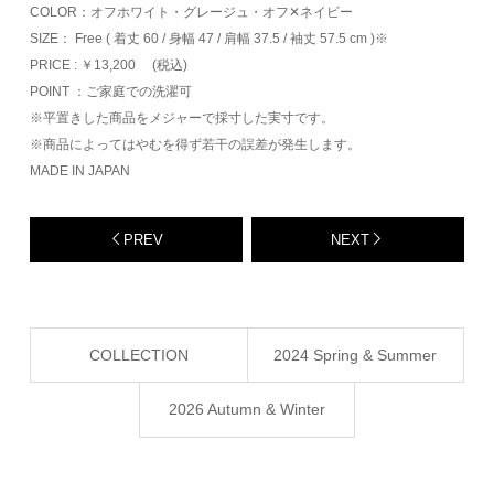
COLOR：オフホワイト・グレージュ・オフ✕ネイビー
SIZE： Free ( 着丈 60 / 身幅 47 / 肩幅 37.5 / 袖丈 57.5 cm )※
PRICE : ￥13,200 (税込)
POINT ：ご家庭での洗濯可
※平置きした商品をメジャーで採寸した実寸です。
※商品によってはやむを得ず若干の誤差が発生します。
MADE IN JAPAN
PREV
NEXT
COLLECTION
2024 Spring & Summer
2026 Autumn & Winter