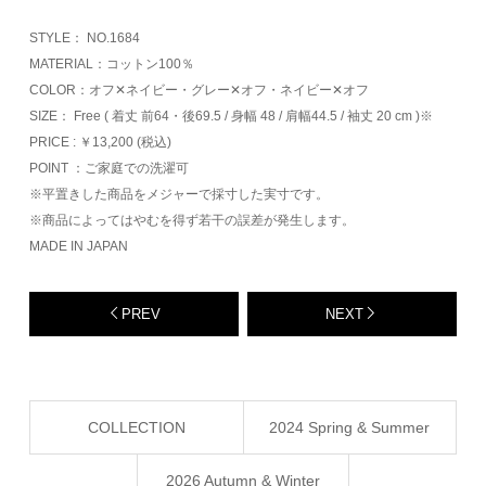
STYLE： NO.1684
MATERIAL：コットン100％
COLOR：オフ✕ネイビー・グレー✕オフ・ネイビー✕オフ
SIZE： Free ( 着丈 前64・後69.5 / 身幅 48 / 肩幅44.5 / 袖丈 20 cm )※
PRICE : ￥13,200 (税込)
POINT ：ご家庭での洗濯可
※平置きした商品をメジャーで採寸した実寸です。
※商品によってはやむを得ず若干の誤差が発生します。
MADE IN JAPAN
PREV
NEXT
COLLECTION
2024 Spring & Summer
2026 Autumn & Winter