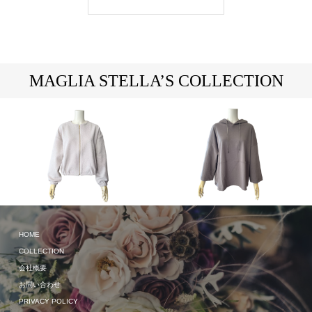
MAGLIA STELLA’S COLLECTION
HOME
2024 Spring & Summer
2023 Autumn & Winter
COLLECTION
会社概要
お問い合わせ
PRIVACY POLICY