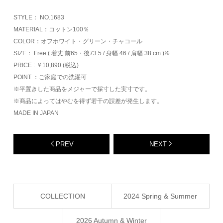
STYLE： NO.1683
MATERIAL：コットン100％
COLOR：オフホワイト・グリーン・チャコール
SIZE： Free ( 着丈 前65・後73.5 / 身幅 46 / 肩幅 38 cm )※
PRICE : ￥10,890 (税込)
POINT ：ご家庭での洗濯可
※平置きした商品をメジャーで採寸した実寸です。
※商品によってはやむを得ず若干の誤差が発生します。
MADE IN JAPAN
PREV
NEXT
COLLECTION
2024 Spring & Summer
2026 Autumn & Winter