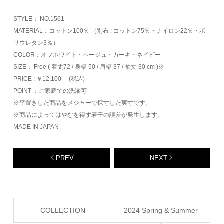
STYLE： NO.1561
MATERIAL：コットン100％ （別布 : コットン75％・ナイロン22％・ポ
リウレタン3％）
COLOR：オフホワイト・ベージュ・カーキ・ネイビー
SIZE： Free ( 着丈72 / 身幅 50 / 肩幅 37 / 袖丈 30 cm )※
PRICE : ￥12,100 (税込)
POINT ：ご家庭での洗濯可
※平置きした商品をメジャーで採寸した実寸です。
※商品によってはやむを得ず若干の誤差が発生します。
MADE IN JAPAN
PREV
NEXT
COLLECTION
2024 Spring & Summer