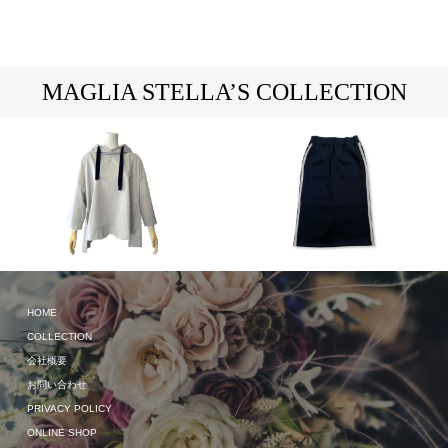
MAGLIA STELLA’S COLLECTION
2023 Autumn & Winter
HOME
2024 Spring & Summer
COLLECTION
会社概要
お問い合わせ
PRIVACY POLICY
ONLINE SHOP