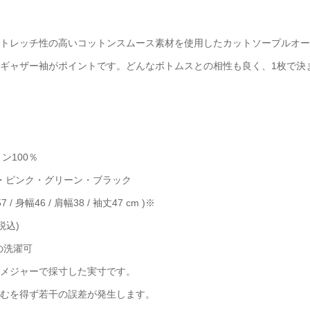
トレッチ性の高いコットンスムース素材を使用したカットソープルオー
ギャザー袖がポイントです。どんなボトムスとの相性も良く、1枚で決
トン100％
ュ・ピンク・グリーン・ブラック
57 / 身幅46 / 肩幅38 / 袖丈47 cm )※
(税込)
での洗濯可
メジャーで採寸した実寸です。
むを得ず若干の誤差が発生します。