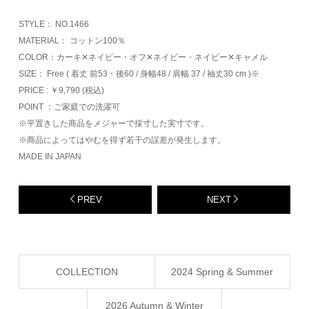
STYLE： NO.1466
MATERIAL： コットン100％
COLOR：カーキ✕ネイビー・オフ✕ネイビー・ネイビー✕キャメル
SIZE： Free ( 着丈 前53・後60 / 身幅48 / 肩幅 37 / 袖丈30 cm )※
PRICE : ￥9,790 (税込)
POINT ：ご家庭での洗濯可
※平置きした商品をメジャーで採寸した実寸です。
※商品によってはやむを得ず若干の誤差が発生します。
MADE IN JAPAN
PREV
NEXT
COLLECTION
2024 Spring & Summer
2026 Autumn & Winter