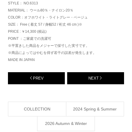
STYLE： NO.6313
MATERIAL： ウール80％・ナイロン20％
COLOR：オフホワイト・ライトグレー・ベージュ
SIZE： Free ( 着丈 57 / 身幅52 / 裄丈 46 cm )※
PRICE : ￥14,300 (税込)
POINT ：ご家庭での洗濯可
※平置きした商品をメジャーで採寸した実寸です。
※商品によってはやむを得ず若干の誤差が発生します。
MADE IN JAPAN
PREV
NEXT
COLLECTION
2024 Spring & Summer
2026 Autumn & Winter