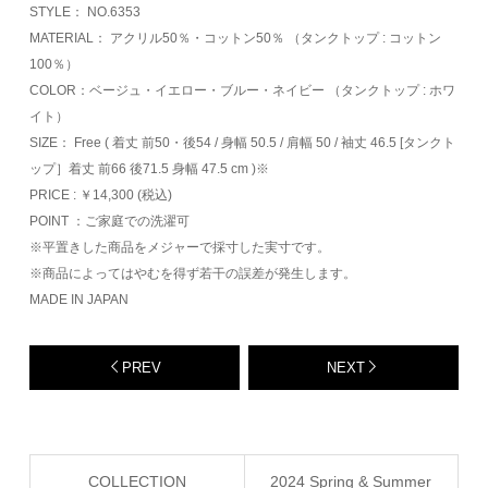
STYLE： NO.6353
MATERIAL： アクリル50％・コットン50％ （タンクトップ : コットン
100％）
COLOR：ベージュ・イエロー・ブルー・ネイビー （タンクトップ : ホワ
イト）
SIZE： Free ( 着丈 前50・後54 / 身幅 50.5 / 肩幅 50 / 袖丈 46.5 [タンクト
ップ］着丈 前66 後71.5 身幅 47.5 cm )※
PRICE : ￥14,300 (税込)
POINT ：ご家庭での洗濯可
※平置きした商品をメジャーで採寸した実寸です。
※商品によってはやむを得ず若干の誤差が発生します。
MADE IN JAPAN
PREV
NEXT
COLLECTION
2024 Spring & Summer