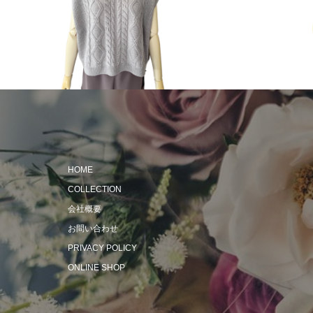
2023 Autumn & Winter
2024 Spri
HOME
COLLECTION
会社概要
お問い合わせ
PRIVACY POLICY
ONLINE SHOP