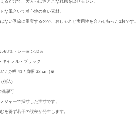
えるだけで、大人っぽさとこなれ感を出せるジレ。
トな風合いで着心地の良い素材。
はない季節に重宝するので、おしゃれと実用性を合わせ持った1枚です
セル68％・レーヨン32％
ュ・キャメル・ブラック
87 / 身幅 41 / 肩幅 32 cm )※
 (税込)
での洗濯可
メジャーで採寸した実寸です。
むを得ず若干の誤差が発生します。