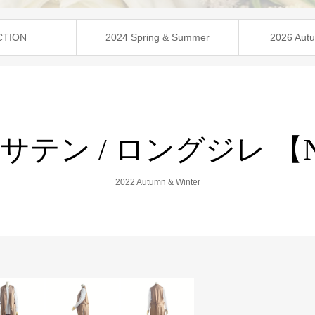
CTION
2024 Spring & Summer
2026 Autu
テン / ロングジレ 【No
2022 Autumn & Winter