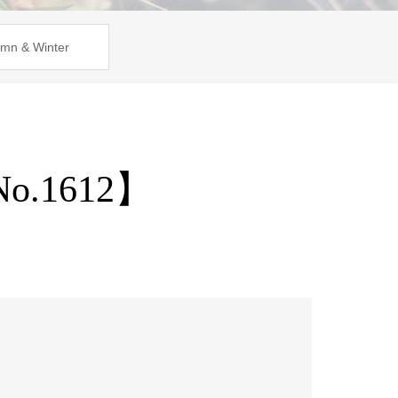
mn & Winter
.1612】