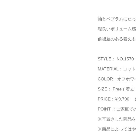
袖とペプラムにたっ
程良いボリューム感
前後差のある着丈も
STYLE： NO.1570
MATERIAL：コッ
COLOR：オフホ
SIZE： Free ( 着丈
PRICE : ￥9,790
POINT ：ご家庭
※平置きした商品を
※商品によってはや